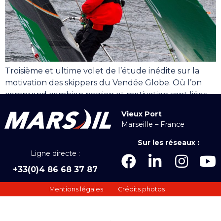
Troisième et ultime volet de l’étude inédite sur la
motivation des skippers du Vendée Globe. Où l’on
comprend combien passion et motivation sont liées.
Vieux Port
Marseille – France
Sur les réseaux :
Ligne directe :
+33(0)4 86 68 37 87
Mentions légales
Crédits photos