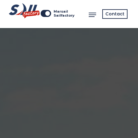
Marsail
Contact
Sailfactory