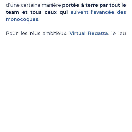
d’une certaine manière
portée à terre par tout le
team et tous ceux qui
suivent l’avancée des
monocoques
.
Pour les plus ambitieux,
Virtual Regatta
, le jeu
lancé en 2006 vous propose de vous confronter
aux plus grands régatiers et aux passionnés de
voile du monde entier.
Vivez au plus près du réel l’expérience du Vendée
Globe, du routage météo jusqu’à la traversée elle-
même.
Vous aussi vous êtes fascinés
par les skippers du Vendée
Globe ?
Ça tombe bien, Christopher a étudié leur