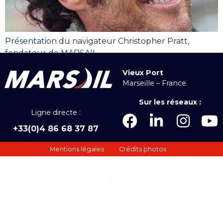
Présentation du navigateur Christopher Pratt,
fondateur de MARSAIL
Vieux Port
Marseille – France
Sur les réseaux :
Ligne directe :
+33(0)4 86 68 37 87
Mentions légales
Crédits photos