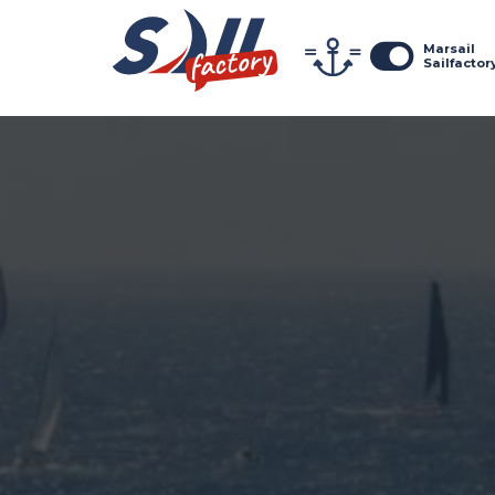
Marsail
Sailfactor