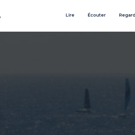
Lire
Écouter
Regar
y