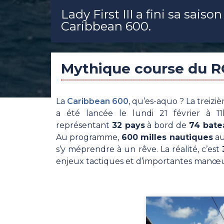
Lady First III a fini sa saiso
Caribbean 600.
Mythique course du 
La
Caribbean 600
, qu’es-aquo ? La treizi
a été lancée le lundi 21 février à 1
représentant
32 pays
à bord de
74 bate
Au programme,
600 milles nautiques
au
s’y méprendre à un rêve. La réalité, c’est
enjeux tactiques et d’importantes manœu