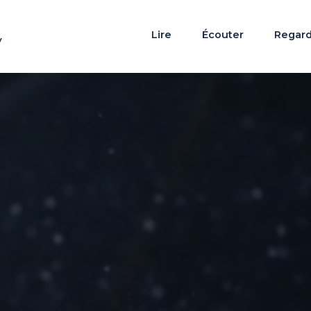
Lire
Écouter
Regar
y