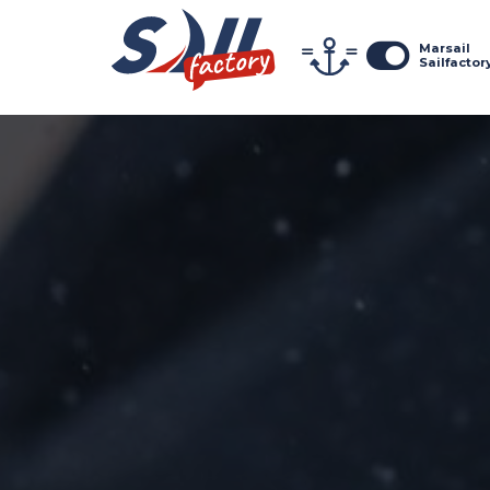
Marsail
Sailfactor