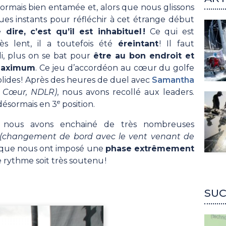
ormais bien entamée et, alors que nous glissons
es instants pour réfléchir à cet étrange début
ire, c’est qu’il est inhabituel !
Ce qui est
ès lent, il a toutefois été
éreintant
! Il faut
i, plus on se bat pour
être au bon endroit et
 maximum
. Ce jeu d’accordéon au cœur du golfe
solides ! Après des heures de duel avec
Samantha
es Cœur, NDLR)
, nous avons recollé aux leaders.
e
désormais en 3
position.
e, nous avons enchainé de très nombreuses
(changement de bord avec le vent venant de
tique nous ont imposé une
phase extrêmement
e rythme soit très soutenu !
SUC