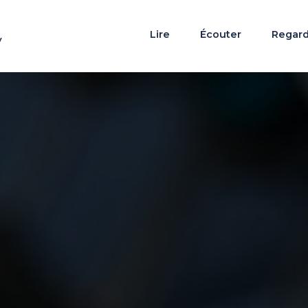
Lire
Écouter
Regar
y