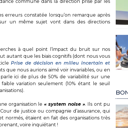
ndance commune dans la direction prise par les
é des erreurs constatée lorsqu’on remarque après
sur un même sujet vont dans des directions
herches à quel point l’impact du bruit sur nos
 tout autant que les biais cognitifs (dont nous vous
ticle
Prise de décision en milieu incertain et
s que nous aurions aimé voir invariables, ou en
parle ici de plus de 50% de variabilité sur une
faible variation seulement (10% étant le seuil
anisations).
BON
une organisation le
« system noise »
. Ils ont pu
 Cour de justice ou compagnie d’assurance, qui
t normés, étaient en fait des organisations très
renant, voire inquiétant !