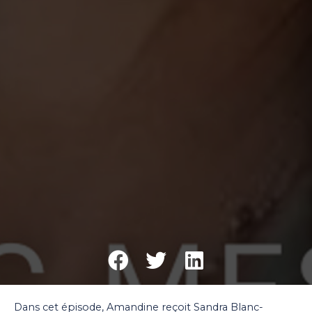
Dans cet épisode, Amandine reçoit Sandra Blanc-