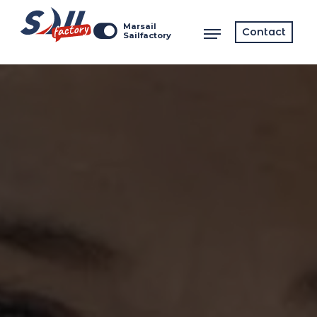
Marsail
Contact
Sailfactory