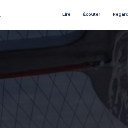
Lire
Écouter
Regar
y