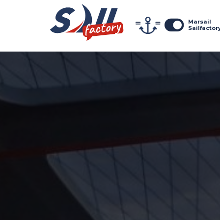
Marsail
Sailfactor