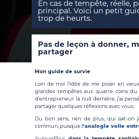
En cas de tempête, réelle, p
principal. Voici un petit gui
trop de heurts.
Pas de leçon à donner, m
partager
Mon guide de survie
Loin de moi l’idée de me poser en vieux
grandes tempêtes aux quatre coins du 
d’entrepreneur la nuit dernière, j’ai pen
partager quelques réflexions avec vous.
Du bon sens, rien de plus, qui sait-on 
commun, puisque
l
’analogie voile ent
Aujourd’hui,
dans la tempête sanitair